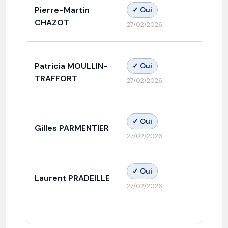
Pierre-Martin
✓ Oui
✓ 
CHAZOT
27/02/2026
Patricia MOULLIN-
✓ Oui
✓ 
TRAFFORT
27/02/2026
✓ Oui
Gilles PARMENTIER
✓ 
27/02/2026
✓ Oui
Laurent PRADEILLE
✓ 
27/02/2026