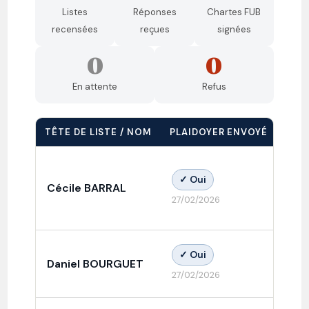
Listes
Réponses
Chartes FUB
recensées
reçues
signées
0
0
En attente
Refus
TÊTE DE LISTE / NOM
PLAIDOYER ENVOYÉ
RÉP
✓ Oui
Cécile BARRAL
✓ 
27/02/2026
✓ Oui
Daniel BOURGUET
✓ 
27/02/2026