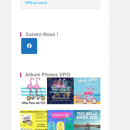
VPO en avril
Suivez-Nous !
S’ouvre
dans
un
nouvel
Album Photos VPO
onglet