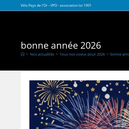
Skip
Vélo Pays de l'Or - VPO - association loi 1901
to
content
Vélo Pays de l Or
bonne année 2026
>
Nos actualités
>
Tous nos voeux pour 2026
>
bonne ann