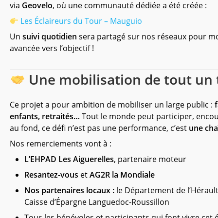
via
Geovelo
, où une communauté dédiée a été créée :
Les Éclaireurs du Tour – Mauguio
Un
suivi quotidien
sera partagé sur nos réseaux pour mot
avancée vers l’objectif !
Une mobilisation de tout un t
Ce projet a pour ambition de mobiliser un large public :
enfants, retraités…
Tout le monde peut participer, enco
au fond, ce défi n’est pas une performance, c’est
une cha
Nos remerciements vont à :
L’EHPAD Les Aiguerelles
, partenaire moteur
Resantez-vous
et
AG2R la Mondiale
Nos partenaires locaux :
le Département de l’Hérault
Caisse d’Épargne Languedoc-Roussillon
Tous les bénévoles et participants qui font vivre cet 