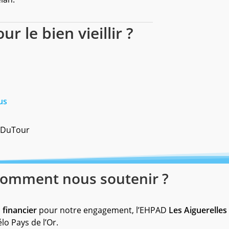
r le bien vieillir ?
us
rsDuTour
 Comment nous soutenir ?
n financier
pour notre engagement, l’EHPAD
Les Aiguerelles
élo Pays de l’Or.