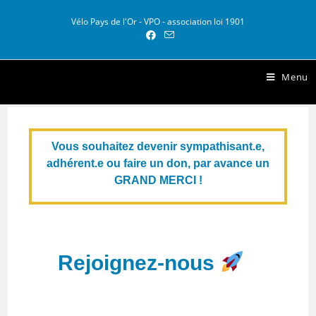
Vélo Pays de l'Or - VPO - association loi 1901
Vélo Pays de l Or
Menu
Vous souhaitez devenir sympathisant.e,
adhérent.e ou faire un don, par avance un
GRAND MERCI !
Rejoignez-nous