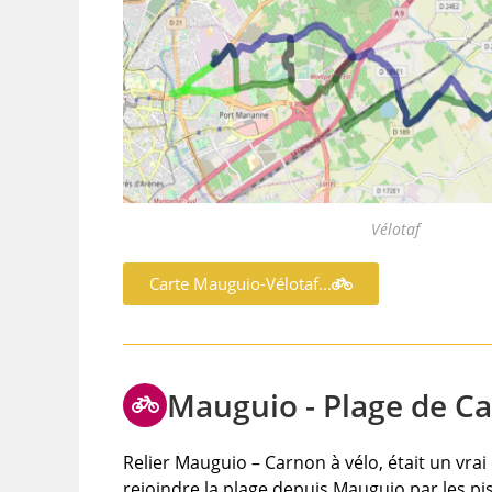
Vélotaf
Carte Mauguio-Vélotaf...
Mauguio - Plage de Car
Relier Mauguio – Carnon à vélo, était un vrai c
rejoindre la plage depuis Mauguio par les pi