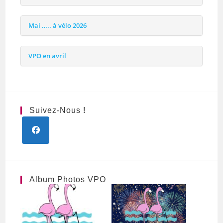
Mai ….. à vélo 2026
VPO en avril
Suivez-Nous !
S’ouvre
dans
un
nouvel
Album Photos VPO
onglet