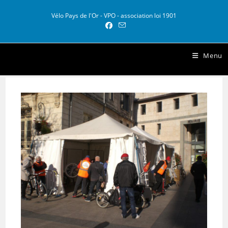
Skip
to
Vélo Pays de l'Or - VPO - association loi 1901
content
Vélo Pays de l Or
Menu