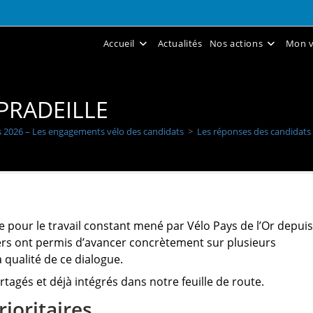
Accueil
Actualités
Nos actions
Mon v
 PRADEILLE
 2026 – Les engagements vélo des candidats
>
Les réponses des candidats 
 pour le travail constant mené par Vélo Pays de l’Or depuis
rs ont permis d’avancer concrètement sur plusieurs
a qualité de ce dialogue.
tagés et déjà intégrés dans notre feuille de route.
rioritaires