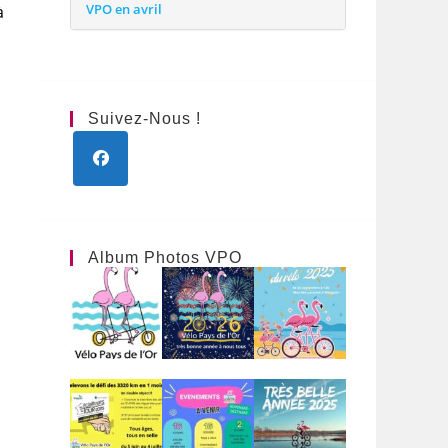
VPO en avril
à
Suivez-Nous !
S’ouvre
dans
un
nouvel
Album Photos VPO
onglet