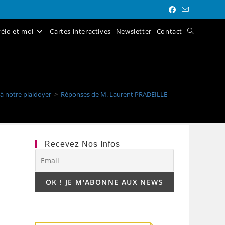
élo et moi
Cartes interactives
Newsletter
Contact
Toggle
website
search
à notre plaidoyer
>
Réponses de M. Laurent PRADEILLE
Recevez Nos Infos