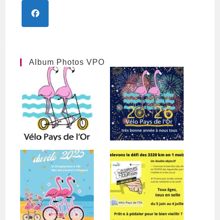
S’ouvre
dans
un
nouvel
Album Photos VPO
onglet