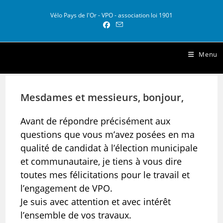
Skip
to
Vélo Pays de l'Or - VPO - association loi 1901
content
Vélo Pays de l Or
Menu
Mesdames et messieurs, bonjour,
Avant de répondre précisément aux
questions que vous m’avez posées en ma
qualité de candidat à l’élection municipale
et communautaire, je tiens à vous dire
toutes mes félicitations pour le travail et
l’engagement de VPO.
Je suis avec attention et avec intérêt
l’ensemble de vos travaux.