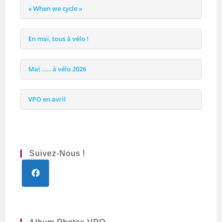
« When we cycle »
En mai, tous à vélo !
Mai ….. à vélo 2026
VPO en avril
Suivez-Nous !
S’ouvre
dans
un