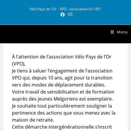
Skip
to
Vélo Pays de l'Or - VPO - association loi 1901
content
Vélo Pays de l Or
Menu
À l’attention de l’association Vélo Pays de l’Or
(VPO),
Je tiens à saluer l’engagement de l’association
VPO qui, depuis 10 ans, agit pour la transition
vers des modes de déplacement durables.
Votre travail de sensibilisation et de formation
auprès des jeunes Melgoriens est exemplaire.
Je souhaite tout particulièrement souligner la
pertinence des actions que vous menez avec la
maison de retraite.
Cette démarche intergénérationnelle s’inscrit