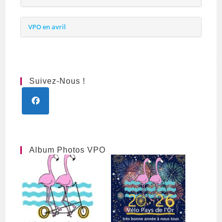
VPO en avril
Suivez-Nous !
S’ouvre
dans
un
nouvel
Album Photos VPO
onglet