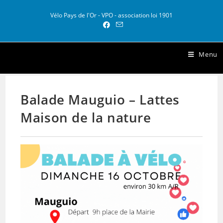
Vélo Pays de l'Or - VPO - association loi 1901
Vélo Pays de l Or
Menu
Balade Mauguio – Lattes
Maison de la nature