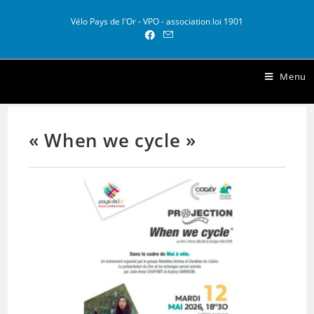
Vélo Pays de l'Or - VPO - association loi 1901
Vélo Pays de l Or
Menu
« When we cycle »