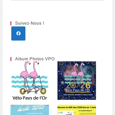
Suivez-Nous !
S’ouvre
dans
un
nouvel
Album Photos VPO
onglet