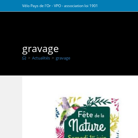
Skip
Vélo Pays de l'Or - VPO - association loi 1901
to
content
Vélo Pays de l Or
gravage
>
Actualités
>
gravage