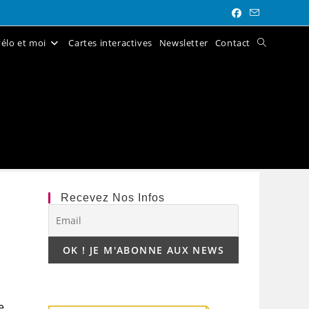
élo et moi
Cartes interactives
Newsletter
Contact
Toggle
website
search
Recevez Nos Infos
e