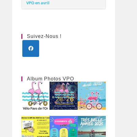
VPO en avril
Suivez-Nous !
S’ouvre
dans
un
nouvel
Album Photos VPO
onglet