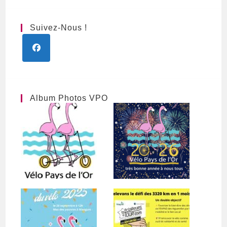
Suivez-Nous !
S’ouvre
dans
un
nouvel
Album Photos VPO
onglet