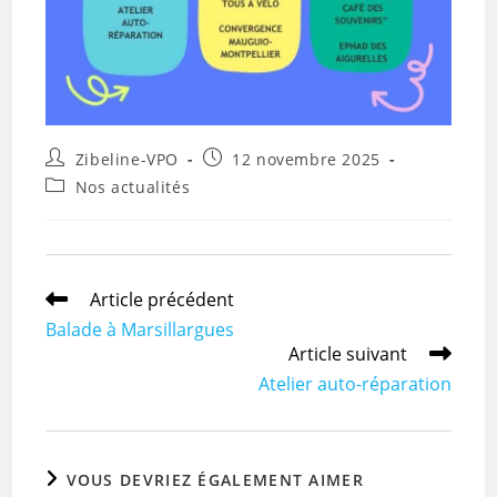
Auteur/autrice
Publication
Zibeline-VPO
12 novembre 2025
de
publiée :
Post
Nos actualités
la
category:
publication :
Read
Article précédent
more
Balade à Marsillargues
articles
Article suivant
Atelier auto-réparation
VOUS DEVRIEZ ÉGALEMENT AIMER