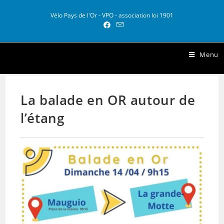
Vélo Pays de l'Or - VPO - association loi 1901
Vélo Pays de l Or
Menu
La balade en OR autour de
l’étang