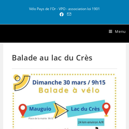
Vélo Pays de l'Or - VPO - association loi 1901
Vélo Pays de l Or
Menu
Balade au lac du Crès