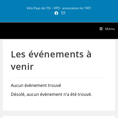
Skip
to
Vélo Pays de l'Or - VPO - association loi 1901
content
Vélo Pays de l Or
Menu
Les événements à
venir
Aucun évènement trouvé
Désolé, aucun évènement n’a été trouvé.