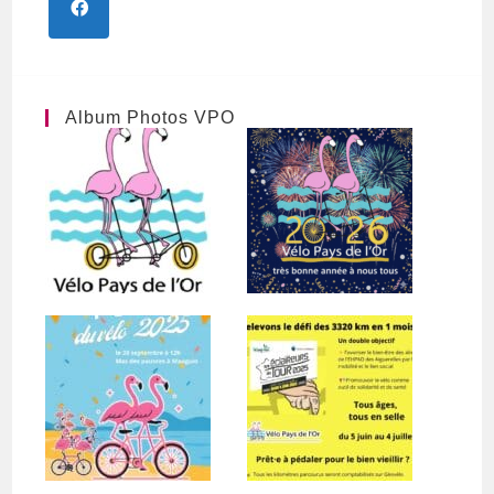
S’ouvre
dans
un
nouvel
Album Photos VPO
onglet