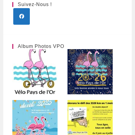
Suivez-Nous !
S’ouvre
dans
un
nouvel
Album Photos VPO
onglet