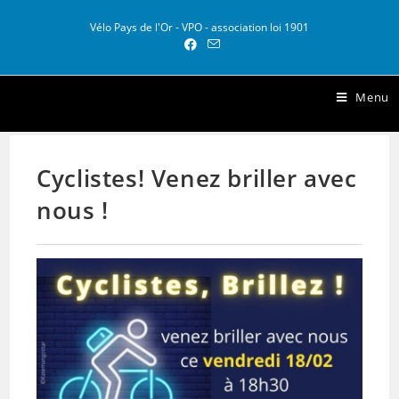
Vélo Pays de l'Or - VPO - association loi 1901
Vélo Pays de l Or
Menu
Cyclistes! Venez briller avec
nous !