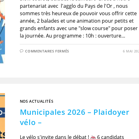
partenariat avec l'agglo du Pays de l'Or , nous
sommes très heureux de pouvoir vous offrir cette
année, 2 balades et une animation pour petits et
grands enfants avec une "slow course" pour poser
la journée. Au programme : 10h : ouverture…
SUR
COMMENTAIRES FERMÉS
6 MAI 20
EN
MAI,
TOUS
À
VÉLO
!
NOS ACTUALITÉS
Municipales 2026 – Plaidoyer
vélo –
Le vélo s'invite dans le débat !
6 candidats