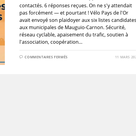
contactés. 6 réponses reçues. On ne s'y attendait
pas forcément — et pourtant ! Vélo Pays de l'Or
avait envoyé son plaidoyer aux six listes candidate
aux municipales de Mauguio-Carnon. Sécurité,
réseau cyclable, apaisement du trafic, soutien à
l'association, coopération…
SUR
COMMENTAIRES FERMÉS
11 MARS 20
MUNICIPALES
2026
–
PLAIDOYER
VÉLO
–