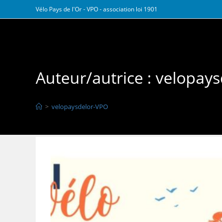
Skip
Vélo Pays de l'Or - VPO - association loi 1901
to
content
Vélo Pays de l Or
Auteur/autrice :
velopays
Cet auteur a écrit 2 articles
>
velopaysdelor-VPO