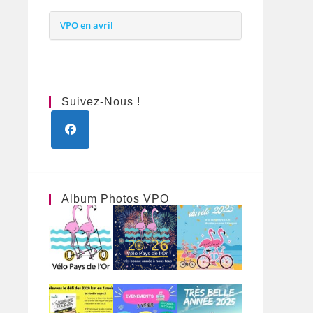
VPO en avril
Suivez-Nous !
S’ouvre
dans
un
nouvel
Album Photos VPO
onglet